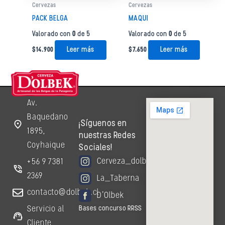
Cervezas
Cervezas
PACK BELGA
MAQUI
Valorado con
0
de 5
Valorado con
0
de 5
Leer más
Leer más
$
14.900
$
7.650
Av.
Baquedano
¡Síguenos en
1895,
nuestras Redes
Coyhaique
Sociales!
Cerveza_dolbek
+56 9 7381
2369
La_Taberna
contacto@dolbek.cl
D'Olbek
Servicio al
Bases concurso RRSS
Cliente